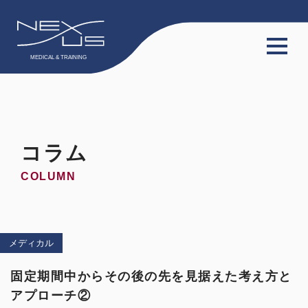
TOP
サービス
コラム
会員限定動画
COLUMN
会員限定コラム
料金プラン
メディカル
スタッフ
固定期間中からその後の先を見据えた考え方と
アプローチ②