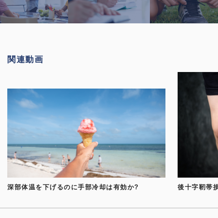
関連動画
深部体温を下げるのに手部冷却は有効か?
後十字靭帯