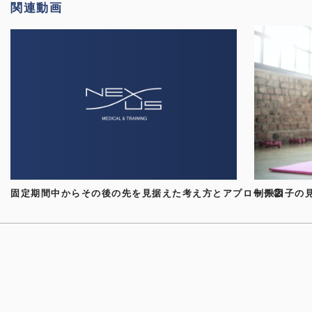
関連動画
固定期間中からその後の先を見据えた考え方とアプローチ②
制限因子の