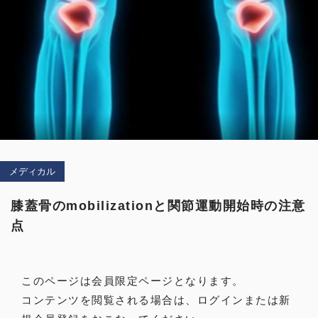
新規会員登録
お問い合わせ
ログイン
ONLINE SHOP
メディカル
膝蓋骨のmobilizationと関節運動開始時の注意
© 2021 NEXUS All Rights Reserved.
点
このページは会員限定ページとなります。
コンテンツを閲覧される場合は、ログインまたは新