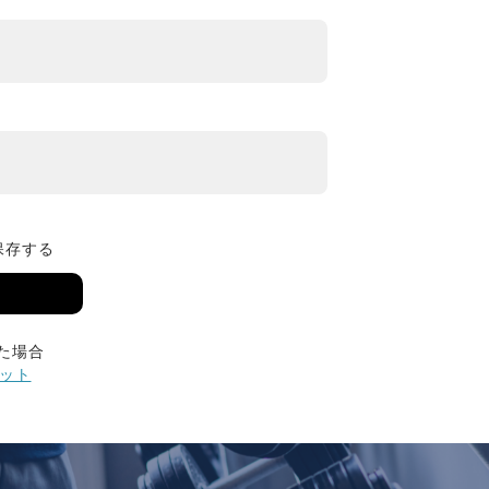
保存する
た場合
ット