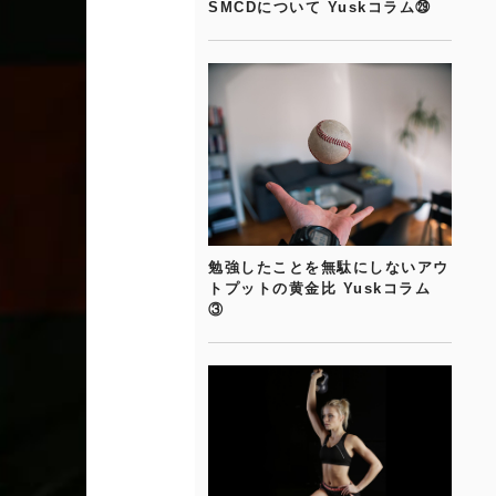
SMCDについて Yuskコラム㉙
勉強したことを無駄にしないアウ
トプットの黄金比 Yuskコラム
③