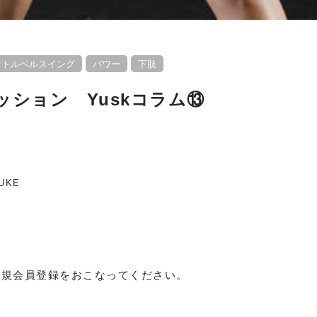
ケトルベルスイング
パワー
下肢
ション Yuskコラム⑬
UKE
新規会員登録をおこなってください。