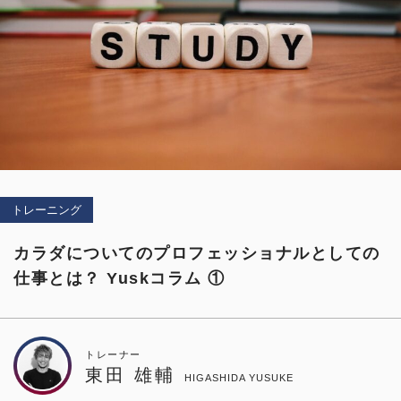
新規会員登録
お問い合わせ
ログイン
ONLINE SHOP
トレーニング
カラダについてのプロフェッショナルとしての
© 2021 NEXUS All Rights Reserved.
仕事とは？ Yuskコラム ①
トレーナー
東田 雄輔
HIGASHIDA YUSUKE