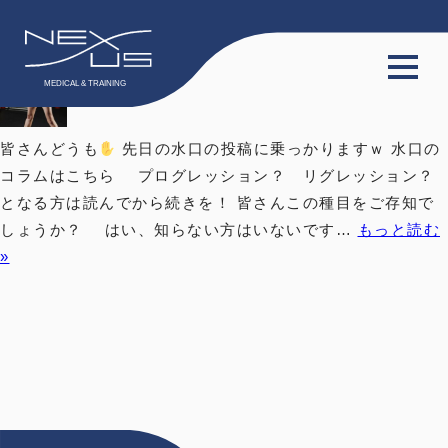
tag:
パワー
TOP
皆さんどうも
先日の水口の投稿に乗っかりますｗ 水口の
コラムはこちら プログレッション？ リグレッション？
サービス
となる方は読んでから続きを！ 皆さんこの種目をご存知で
しょうか？ はい、知らない方はいないです…
もっと読む
会員限定動画
»
会員限定コラム
料金プラン
スタッフ