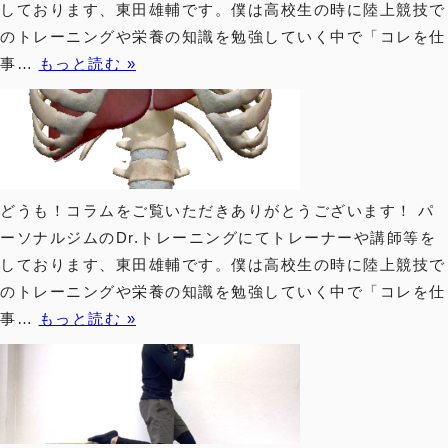
しております、東田雄輔です。僕は高校生の時に陸上競技で
のトレーニングや栄養の知識を勉強していく中で「コレを仕
事…
もっと読む »
新規会員登録
お問い合わせ
ログイン
ONLINE SHOP
どうも！コラムをご覧いただきありがとうございます！ パ
ーソナルジムのDr.トレーニングにてトレーナーや講師等を
しております、東田雄輔です。僕は高校生の時に陸上競技で
© 2021 NEXUS All Rights Reserved.
のトレーニングや栄養の知識を勉強していく中で「コレを仕
事…
もっと読む »