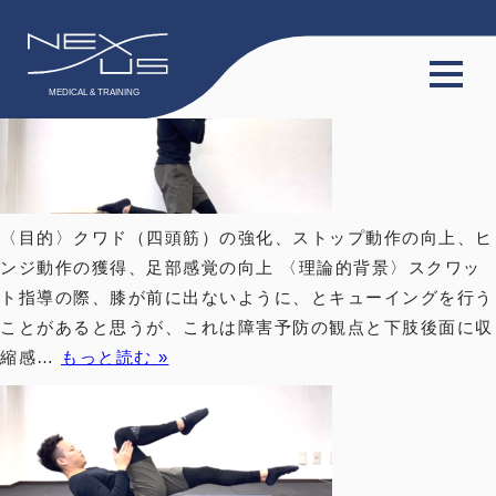
カテゴリー:
トレーニング
キャットドッグはこちら https://www.nexus-pt-
at.com/wp/wp-admin/post.php?post=661&action=edit
TOP
サービス
〈目的〉クワド（四頭筋）の強化、ストップ動作の向上、ヒ
会員限定動画
ンジ動作の獲得、足部感覚の向上 〈理論的背景〉スクワッ
ト指導の際、膝が前に出ないように、とキューイングを行う
会員限定コラム
ことがあると思うが、これは障害予防の観点と下肢後面に収
料金プラン
縮感…
もっと読む »
スタッフ