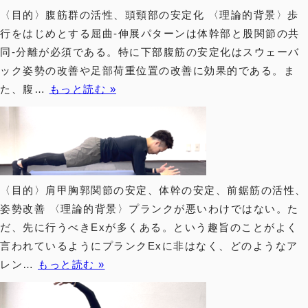
〈目的〉腹筋群の活性、頭頸部の安定化 〈理論的背景〉歩
行をはじめとする屈曲-伸展パターンは体幹部と股関節の共
新規会員登録
同-分離が必須である。特に下部腹筋の安定化はスウェーバ
ック姿勢の改善や足部荷重位置の改善に効果的である。ま
お問い合わせ
ログイン
た、腹…
もっと読む »
ONLINE SHOP
〈目的〉肩甲胸郭関節の安定、体幹の安定、前鋸筋の活性、
© 2021 NEXUS All Rights Reserved.
姿勢改善 〈理論的背景〉プランクが悪いわけではない。た
だ、先に行うべきExが多くある。という趣旨のことがよく
言われているようにプランクExに非はなく、どのようなア
レン…
もっと読む »