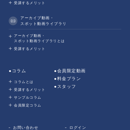
受講するメリット
アーカイブ動画・
新規会員登録
スポット動画ライブラリ
アーカイブ動画・
お問い合わせ
ログイン
スポット動画ライブラリとは
受講するメリット
ONLINE SHOP
●コラム
●会員限定動画
●料金プラン
コラムとは
© 2021 NEXUS All Rights Reserved.
●スタッフ
受講するメリット
サンプルコラム
会員限定コラム
お問い合わせ
ログイン